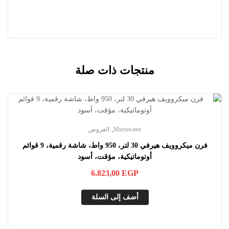
منتجات ذات صلة
,
Microwave
العروض
فرن ميكروويف هيرفي 30 لتر، 950 واط، شاشة رقمية، 9 قوائم
أوتوماتيكية، مؤقت، أسود
6.823,00
EGP
أضف إلى السلة