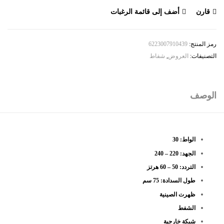
قارن
أضف إلى قائمة الرغبات
رمز المنتج:
6223007910439
التصنيفات:
العروض
,
شفاط
الوصف
الواط: 30
الجهد: 220 – 240
التردد: 50 – 60 هرتز
طول السدادة: 75 سم
ظهرت الصينية
الشفط
شبكة خارجية