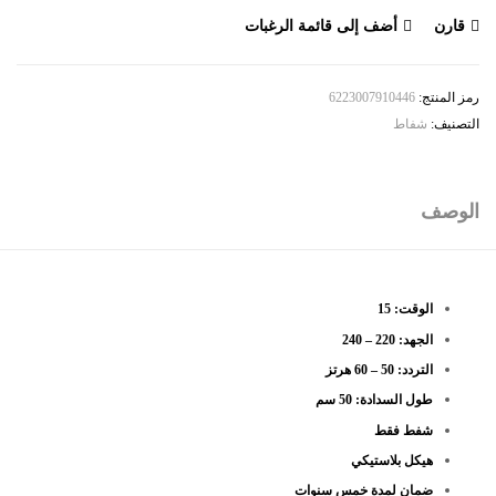
قارن
أضف إلى قائمة الرغبات
رمز المنتج:
6223007910446
التصنيف:
شفاط
الوصف
الوقت: 15
الجهد: 220 – 240
التردد: 50 – 60 هرتز
طول السدادة: 50 سم
شفط فقط
هيكل بلاستيكي
ضمان لمدة خمس سنوات