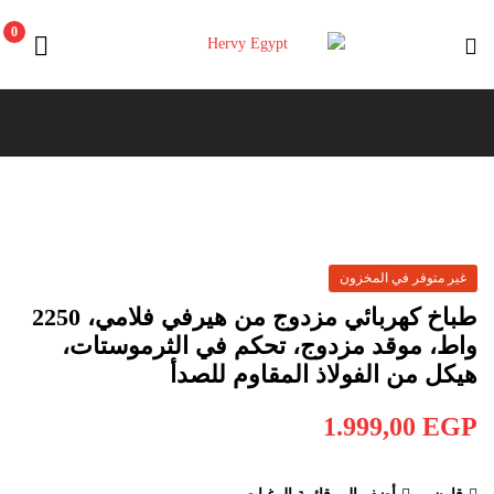
0
Hervy
Egypt
غير متوفر في المخزون
طباخ كهربائي مزدوج من هيرفي فلامي، 2250
واط، موقد مزدوج، تحكم في الثرموستات،
هيكل من الفولاذ المقاوم للصدأ
1.999,00
EGP
قارن
أضف إلى قائمة الرغبات