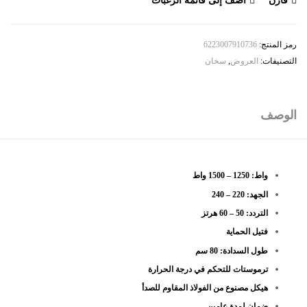
رمز المنتج:
6223007910736
التصنيفات:
العروض
,
سخان
الوصف
واط: 1250 – 1500 واط
الجهد: 220 – 240
التردد: 50 – 60 هرتز
فتيل الحماية
طول السدادة: 80 سم
ترموستات للتحكم في درجة الحرارة
هيكل مصنوع من الفولاذ المقاوم للصدأ
ضمان لمدة عامين