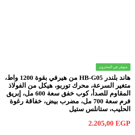
متوفر في المخزون
هاند بلندر HB-G05 من هيرفي بقوة 1200 واط،
متغير السرعة، محرك توربو، هيكل من الفولاذ
المقاوم للصدأ، كوب خفق سعة 600 مل، إبريق
فرم سعة 700 مل، مضرب بيض، خفاقة رغوة
الحليب، ستانلس ستيل
2.205,00
EGP