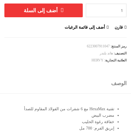
أضف إلى السلة
قارن
أضف إلى قائمة الرغبات
رمز المنتج:
6223007911047
التصنيف:
هاند بلندر
العلامة التجارية:
HERVY
الوصف
تقنية HexaMax مع 6 شفرات من الفولاذ المقاوم للصدأ
مضرب البيض
خفاقة رغوة الحليب
إبريق الفرم: 700 مل